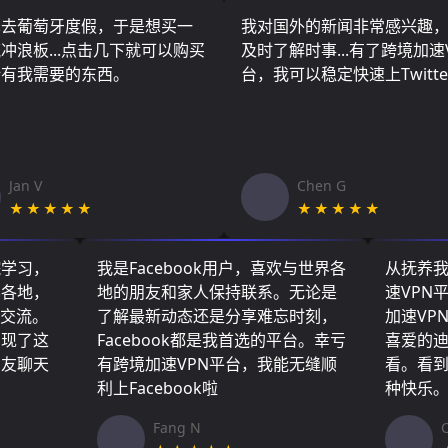
算去葡萄牙度假，于是想买一
我对国外的新闻非常感兴趣
冲浪板...点击几下就可以购买
及时了解时事...有了跨境加速
所有我需要的东西。
台，我可以稳定快速上Twitte
Jan V
Chen G
★★★★★
★★★★★
院学习，
我是Facebook用户，喜欢与世界各
从抚养
界各地，
地的朋友和家人保持联系。无论是
速VPN
们交流。
了解最新动态还是分享难忘时刻，
加速VP
实现了这
Facebook都是我首选的平台。幸亏
喜爱的
朋友聊天
有跨境加速VPN平台，我能无缝顺
看。看
利上Facebook啦
种快乐
Fang N