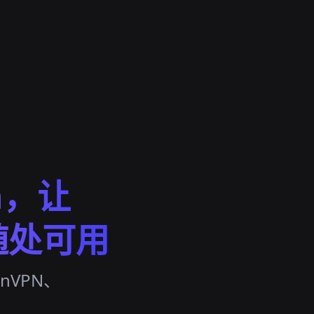
n，让
随处可用
enVPN、