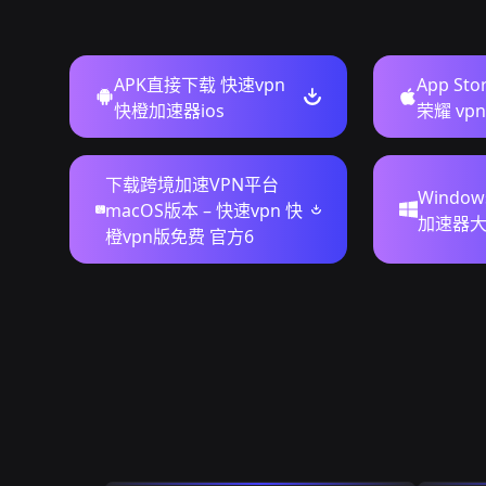
APK直接下载 快速vpn
App St
快橙加速器ios
荣耀 vp
下载跨境加速VPN平台
Windo
macOS版本 – 快速vpn 快
加速器
橙vpn版免费 官方6